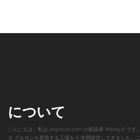
について
こんにちは、私は yeglucan.com の創設者 Wendy.K
タ グルカンを製造する工場を 8 年間経営してきました。