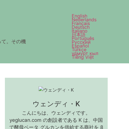
English
Nederlands
Français
Deutsch
Italiano
日本語
Português
って。その機
Русский
Español
Türkçe
удмурт кыл
Tiếng Việt
ウェンディ・K
こんにちは、ウェンディです。
yeglucan.com の創設者である K は、中国
で酵母ベータ グルカンを供給する商社を 8