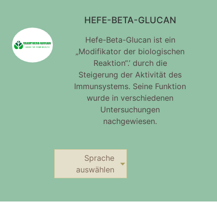
HEFE-BETA-GLUCAN
Hefe-Beta-Glucan ist ein
„Modifikator der biologischen
Reaktion“.’ durch die
Steigerung der Aktivität des
Immunsystems. Seine Funktion
wurde in verschiedenen
Untersuchungen
nachgewiesen.
Sprache
auswählen