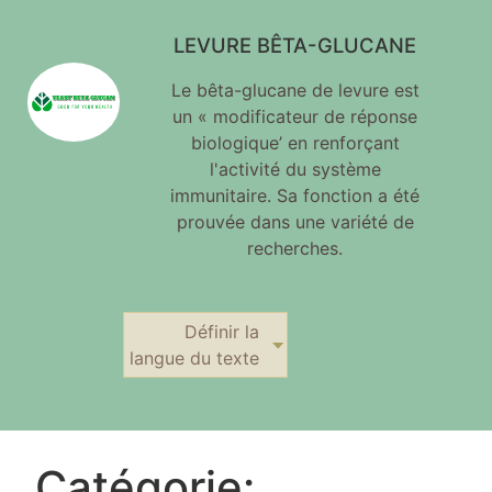
LEVURE BÊTA-GLUCANE
Le bêta-glucane de levure est
un « modificateur de réponse
biologique’ en renforçant
l'activité du système
immunitaire. Sa fonction a été
prouvée dans une variété de
recherches.
Définir la
langue du texte
Catégorie: