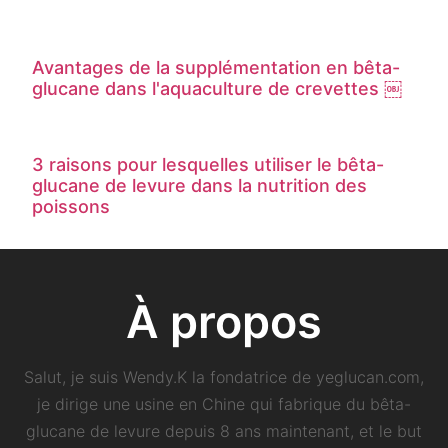
Avantages de la supplémentation en bêta-
glucane dans l'aquaculture de crevettes ￼
3 raisons pour lesquelles utiliser le bêta-
glucane de levure dans la nutrition des
poissons
À propos
Salut, je suis Wendy.K la fondatrice de yeglucan.com,
je dirige une usine en Chine qui fabrique du bêta-
glucane de levure depuis 8 ans maintenant, et le but