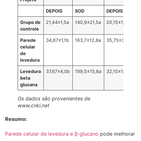
DEPOIS
SOD
DEPOIS
S
Grupo de
21,44±1,5a
140,9±21,5a
20,15±1,8a
49
controle
Parede
34,67±1,1b
163,7±12,8a
35,75±3,7b
20
celular
de
levedura
Levedura
37,67±4,0b
199,5±15,8a
32,10±1,4b
1
beta
glucana
Os dados são provenientes de
www.cnki.net
Resumo:
Parede celular de levedura e β-glucano
pode melhorar