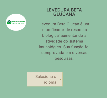
LEVEDURA BETA
GLUCANA
Levedura Beta Glucan é um
‘modificador de resposta
biológica’ aumentando a
atividade do sistema
imunológico. Sua função foi
comprovada em diversas
pesquisas.
Selecione o
idioma