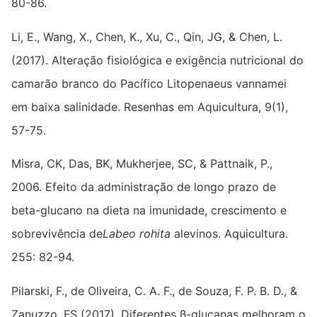
80-86.
Li, E., Wang, X., Chen, K., Xu, C., Qin, JG, & Chen, L.
(2017). Alteração fisiológica e exigência nutricional do
camarão branco do Pacífico Litopenaeus vannamei
em baixa salinidade. Resenhas em Aquicultura, 9(1),
57-75.
Misra, CK, Das, BK, Mukherjee, SC, & Pattnaik, P.,
2006. Efeito da administração de longo prazo de
beta-glucano na dieta na imunidade, crescimento e
sobrevivência de
Labeo rohita
alevinos. Aquicultura.
255: 82-94.
Pilarski, F., de Oliveira, C. A. F., de Souza, F. P. B. D., &
Zanuzzo, FS (2017). Diferentes β-glucanas melhoram o