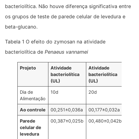
bacteriolítica. Não houve diferença significativa entre
os grupos de teste de parede celular de levedura e
beta-glucano.
Tabela 1 O efeito do zymosan na atividade
bacteriolítica de
Penaeus vannamei
Projeto
Atividade
Atividade
Ativi
bacteriolítica
bacteriolítica
bacte
(UL)
(UL)
(UL)
Dia de
10d
20d
30d
Alimentação
Ao controle
00,251±0,036a
00,177±0,032a
00,19
Parede
00,387±0,025b
00,480±0,042b
00,4
celular de
levedura