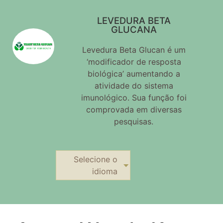
LEVEDURA BETA
GLUCANA
Levedura Beta Glucan é um
‘modificador de resposta
biológica’ aumentando a
atividade do sistema
imunológico. Sua função foi
comprovada em diversas
pesquisas.
Selecione o
idioma