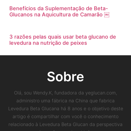
Benefícios da Suplementação de Beta-
Glucanos na Aquicultura de Camarão ￼
3 razões pelas quais usar beta glucano de
levedura na nutrição de peixes
Sobre
Olá, sou Wendy.K, fundadora da yeglucan.com,
administro uma fábrica na China que fabrica
Levedura Beta Glucana há 8 anos e o objetivo deste
artigo é compartilhar com você o conhecimento
relacionado à Levedura Beta Glucan da perspectiva