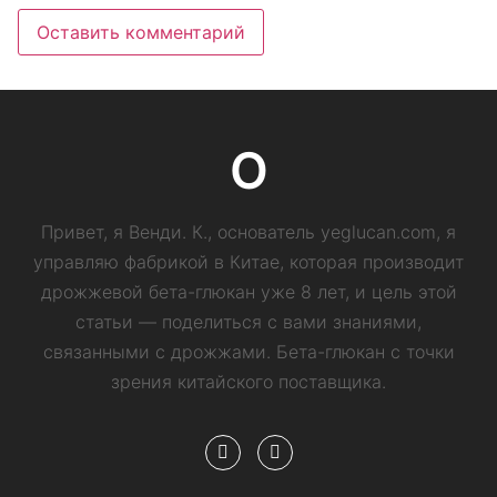
О
Привет, я Венди. К., основатель yeglucan.com, я
управляю фабрикой в ​​Китае, которая производит
дрожжевой бета-глюкан уже 8 лет, и цель этой
статьи — поделиться с вами знаниями,
связанными с дрожжами. Бета-глюкан с точки
зрения китайского поставщика.