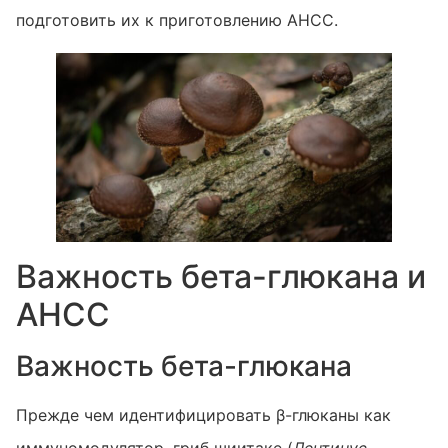
подготовить их к приготовлению AHCC.
Важность бета-глюкана и
AHCC
Важность бета-глюкана
Прежде чем идентифицировать β-глюканы как
иммуномодулятор, гриб шиитаке (
Лентинус