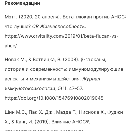
Рекомендации
Мэтт. (2020, 20 апреля). Бета-глюкан против AHCC:
что лучше?
CR Жизнеспособность
.
https://www.crvitality.com/2019/01/beta-flucan-vs-
ahcc/
Новак М., & Ветвицка, В. (2008). β-глюканы,
история и современность: иммуномодулирующие
аспекты и механизмы действия.
Журнал
иммунотоксикологии
,
5
(1), 47–57.
https://doi.org/10.1080/15476910802019045
Шин М.С., Пак Х.-Дж., Маэда Т., Нисиока Х., Фуджи
Х., & Канг, И. (2019). Влияние AHCC®,