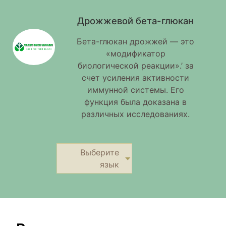
Дрожжевой бета-глюкан
Бета-глюкан дрожжей — это
«модификатор
биологической реакции».’ за
счет усиления активности
иммунной системы. Его
функция была доказана в
различных исследованиях.
Выберите
язык